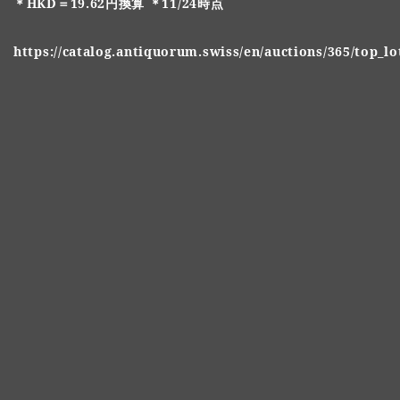
＊HKD＝19.62円換算 ＊11/24時点
https://catalog.antiquorum.swiss/en/auctions/365/top_lo