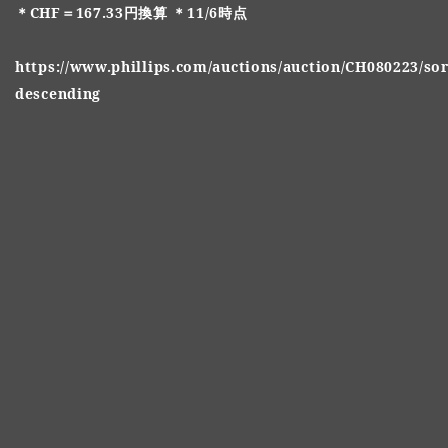
＊CHF＝167.33円換算 ＊11/6時点
https://www.phillips.com/auctions/auction/CH080223/sor
descending