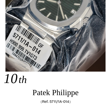
10
th
Patek Philippe
（Ref. 5711/1A-014）