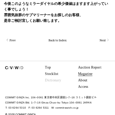
今後このようなミラーダイヤルの希少価値はますます上がってい
く事でしょう！
雰囲気抜群のサブマリーナー
をお探しのお客様、
是非ご検討宜しくお願い致します。
Prev
Back to Index
Next
Top
Auction Report
Stocklist
Magazine
Dictionary
About
Access
COMMIT GINZA Inc. 104–0061 東京都中央区銀座1–7–16 コミット銀座ビル
COMMIT GINZA Bld. 1–7–16 Ginza Chuo–ku Tokyo 104–0061 JAPAN
T: 03 6264 5310
F: 03 6264 5311
W:
commit-watch.co.jp
©
2026
COMMIT GINZA