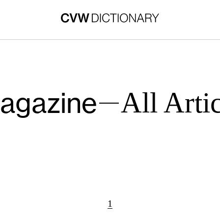
agazine
All Arti
1