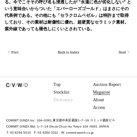
る。今でこそその呼び名も浸透したが ”永遠に色が劣化しない” と
いう意味合いからついた「エバーローズゴールド」はまさにその
代表例である。その他にも「セラクロムベゼル」は特許まで取得
しており、その素材は耐傷性に優れ、超硬質なセラミック素材。
紫外線であっても褪色しにくいとされている。
Prev
Back to Index
Next
Top
Auction Report
Stocklist
Magazine
Dictionary
About
Access
COMMIT GINZA Inc. 104–0061 東京都中央区銀座1–7–16 コミット銀座ビル
COMMIT GINZA Bld. 1–7–16 Ginza Chuo–ku Tokyo 104–0061 JAPAN
T: 03 6264 5310
F: 03 6264 5311
W:
commit-watch.co.jp