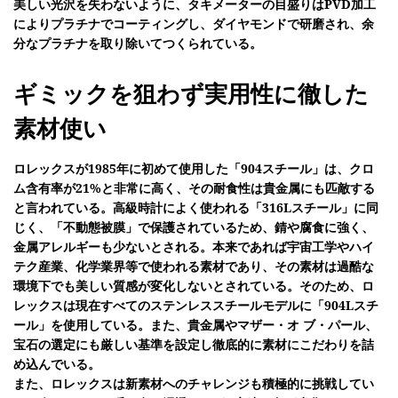
美しい光沢を失わないように、タキメーターの目盛りはPVD加工
によりプラチナでコーティングし、ダイヤモンドで研磨され、余
分なプラチナを取り除いてつくられている。
ギミックを狙わず実用性に徹した
素材使い
ロレックスが1985年に初めて使用した「904スチール」は、クロ
ム含有率が21%と非常に高く、その耐食性は貴金属にも匹敵する
と言われている。高級時計によく使われる「316Lスチール」に同
じく、「不動態被膜」で保護されているため、錆や腐食に強く、
金属アレルギーも少ないとされる。本来であれば宇宙工学やハイ
テク産業、化学業界等で使われる素材であり、その素材は過酷な
環境下でも美しい質感が変化しないとされている。そのため、ロ
レックスは現在すべてのステンレススチールモデルに「904Lスチ
ール」を使用している。また、貴金属やマザー・オ ブ・パール、
宝石の選定にも厳しい基準を設定し徹底的に素材にこだわりを詰
め込んでいる。
また、ロレックスは新素材へのチャレンジも積極的に挑戦してい