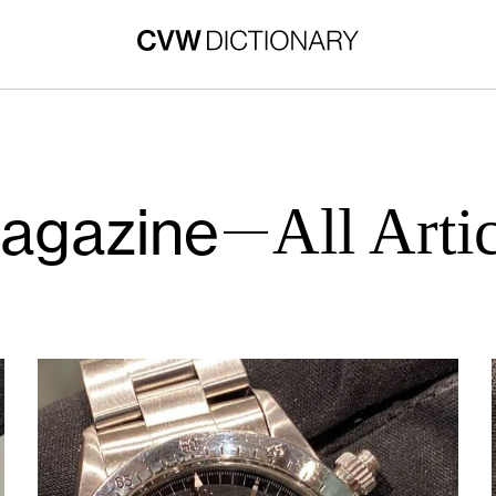
agazine
All Arti