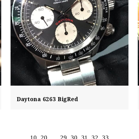
Daytona 6263 BigRed
...
10
20
...
29
30
31
32
33
...