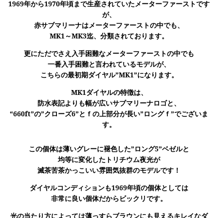
1969年から1970年頃まで生産されていたメーターファーストです
が、
赤サブマリーナはメーターファーストの中でも、
MK1～MK3
迄、分類されております。
更にただでさえ入手困難なメーターファーストの中でも
一番入手困難と言われているモデルが、
こちらの最初期ダイヤル
”MK1”
になります。
MK1ダイヤルの特徴は、
防水表記よりも幅が広いサブマリーナロゴと、
“660ft”の”クローズ6”とｆの上部分が長い”ロングｆ”でございま
す。
この個体は薄いグレーに褪色した”ロング5”ベゼルと
均等に変化したトリチウム夜光が
滅茶苦茶かっこいい雰囲気抜群のモデルです！
ダイヤルコンディションも1969年頃の個体としては
非常に良い個体だからビックリです。
光の当たり方によっては薄っすらブラウンにも見えるキレイなダ