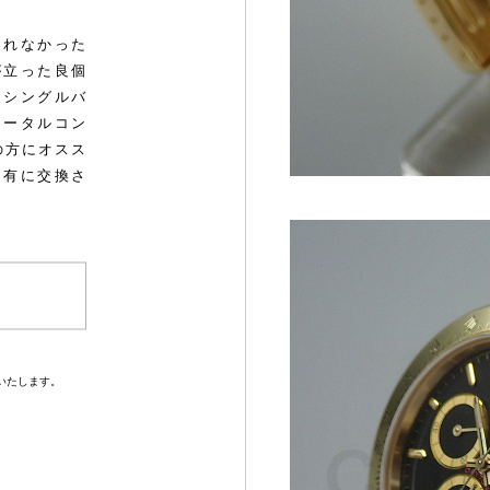
切れなかった
が立った良個
、シングルバ
トータルコン
しの方にオスス
し有に交換さ
いたします。