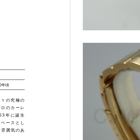
990年頃
人々の究極の
プロのカーレ
63年に誕生
をベースとし
な雰囲気のあ