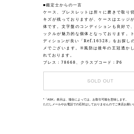
■鑑定士からの一言
ケース、ブレスレットは所々に磨きで取り
キズが残っておりますが、ケースはエッジ
体です。文字盤のコンディションも良好で
ックルが魅力的な個体となっております。
ディションが良い「Ref.16528」をお探
メでございます。※風防は後年の王冠透か
れております。
ブレス：78668、クラスプコード：P6
SOLD OUT
*「ASK」表示は、場合によっては、お取引可能を意味します。
ただしメールやお電話での応対はしておりませんのでご来店お願い