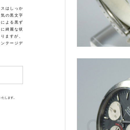
ースはしっか
人気の黒文字
年による黒ず
的に綺麗な状
おりますが、
ィンテージデ
0
いたします。