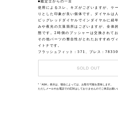
■鑑定士からの一言
使用によるスレ、キズがございますが、ケ
りとした印象が良い個体です。ダイヤルは
ビッグレッドダイヤルでインダイヤルに経
みや夜光の欠落箇所はございますが、全体
態です。2時側のプッシャーは交換されて
その他パーツの整合性がとれたおすすめヴ
イトナです。
フラッシュフィット：571、ブレス：7835
SOLD OUT
*「ASK」表示は、場合によっては、お取引可能を意味します。
ただしメールやお電話での応対はしておりませんのでご来店お願い