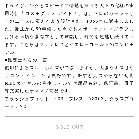
ドライヴィングとスピードに情熱を捧げる人々の究極の実
用時計「コスモグラフ デイトナ」は、プロのカーレーサ
ーのニーズに応えるよう設計され、1963年に誕生しまし
た。誕生から50年経った今でもスポーツクロノグラフに
おける比類なき存在として君臨し、時間を超越し続けてい
ます。こちらはステンレスとイエローゴールドのコンビモ
デル。
■鑑定士からの一言
使用によるスレ、小キズがございますが、大きなキズはな
くコンディションは良好です。探すと見つからない初期
MK3ダイヤルの希少モデルで付属品も箱、保証書、冊子
等充実したオススメ商品です。
フラッシュフィット：403、ブレス：78363、クラスプコ
ード：N2
SOLD OUT