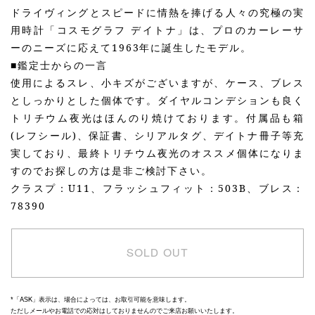
ドライヴィングとスピードに情熱を捧げる人々の究極の実
用時計「コスモグラフ デイトナ」は、プロのカーレーサ
ーのニーズに応えて1963年に誕生したモデル。
■鑑定士からの一言
使用によるスレ、小キズがございますが、ケース、ブレス
としっかりとした個体です。ダイヤルコンデションも良く
トリチウム夜光はほんのり焼けております。付属品も箱
(レフシール)、保証書、シリアルタグ、デイトナ冊子等充
実しており、最終トリチウム夜光のオススメ個体になりま
すのでお探しの方は是非ご検討下さい。
クラスプ：U11、フラッシュフィット：503B、ブレス：
78390
SOLD OUT
*「ASK」表示は、場合によっては、お取引可能を意味します。
ただしメールやお電話での応対はしておりませんのでご来店お願いいたします。