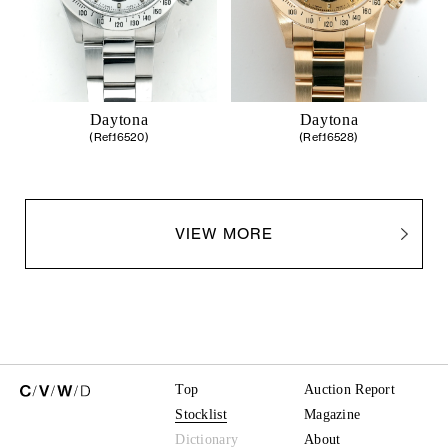
Daytona
Daytona
(Ref.16520)
(Ref.16528)
VIEW MORE
Top
Auction Report
Stocklist
Magazine
Dictionary
About