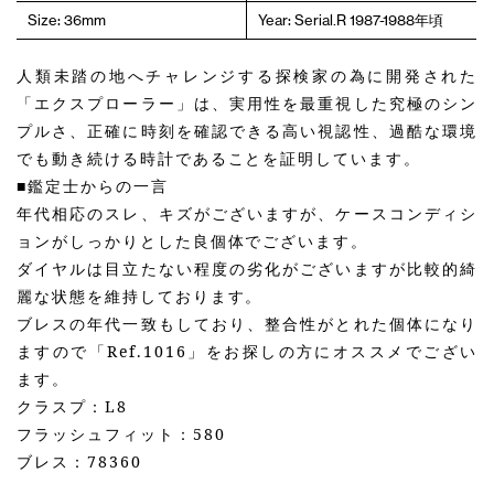
Size: 36mm
Year: Serial.R 1987-1988年頃
人類未踏の地へチャレンジする探検家の為に開発された
「エクスプローラー」は、実用性を最重視した究極のシン
プルさ、正確に時刻を確認できる高い視認性、過酷な環境
でも動き続ける時計であることを証明しています。
■鑑定士からの一言
年代相応のスレ、キズがございますが、ケースコンディシ
ョンがしっかりとした良個体でございます。
ダイヤルは目立たない程度の劣化がございますが比較的綺
麗な状態を維持しております。
ブレスの年代一致もしており、整合性がとれた個体になり
ますので「Ref.1016」をお探しの方にオススメでござい
ます。
クラスプ：L8
フラッシュフィット：580
ブレス：78360