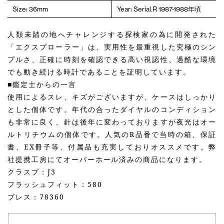
Size: 36mm
Year: Serial.R 1987-1988年頃
人類未踏の地へチャレンジする探検家の為に開発された
「エクスプローラー」は、実用性を最重視した究極のシン
プルさ、正確に時刻を確認できる高い視認性、過酷な環境
でも動き続ける時計であることを証明しています。
■鑑定士からの一言
使用によるスレ、キズがございますが、ケースはしっかり
とした個体です。年代の合ったダイヤルのコンディション
も非常に良く、針は後年に変わっておりますが夜光はオー
ルトリチウムの個体です。人気のR品番で当時の箱、保証
書、EX冊子等、付属品も充実しておりオススメです。弊
社提携工房にてオーバーホール済みの商品になります。
クラスプ：J3
フラッシュフィット：580
ブレス：78360