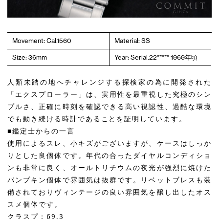
Movement: Cal.1560
Material: SS
Size: 36mm
Year: Serial.22***** 1969年頃
人類未踏の地へチャレンジする探検家の為に開発された
「エクスプローラー」は、実用性を最重視した究極のシン
プルさ、正確に時刻を確認できる高い視認性、過酷な環境
でも動き続ける時計であることを証明しています。
■鑑定士からの一言
使用によるスレ、小キズがございますが、ケースはしっか
りとした良個体です。年代の合ったダイヤルコンディショ
ンも非常に良く、オールトリチウムの夜光が強烈に焼けた
パンプキン個体で雰囲気は抜群です。リベットブレスも装
備されておりヴィンテージの良い雰囲気を醸し出したオス
スメ個体です。
クラスプ：69.3