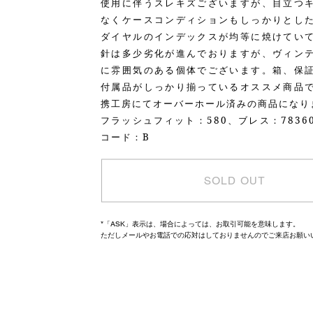
使用に伴うスレキズございますが、目立つ
なくケースコンディションもしっかりとし
ダイヤルのインデックスが均等に焼けてい
針は多少劣化が進んでおりますが、ヴィン
に雰囲気のある個体でございます。箱、保
付属品がしっかり揃っているオススメ商品
携工房にてオーバーホール済みの商品になり
フラッシュフィット：580、ブレス：7836
コード：B
SOLD OUT
*「ASK」表示は、場合によっては、お取引可能を意味します。
ただしメールやお電話での応対はしておりませんのでご来店お願い