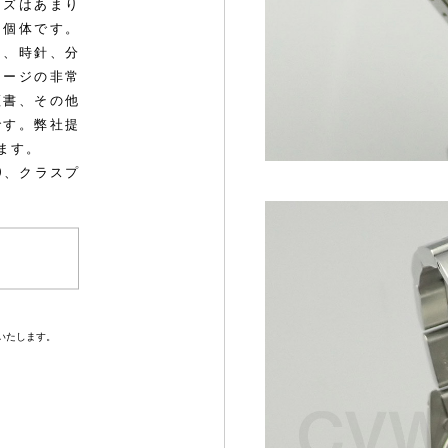
キズはあまり
た個体です。
て、時針、分
テージの非常
証書、その他
です。弊社提
ます。
0、クラスプ
いたします。