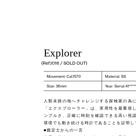
Explorer
(Ref.1016 / SOLD OUT)
Movement: Cal.1570
Material: SS
Size: 36mm
Year: Serial.41**
人類未踏の地へチャレンジする探検家の為
「エクスプローラー」は、実用性を最重視
ンプルさ、正確に時刻を確認できる高い視
環境でも動き続ける時計であることを証明し
■鑑定士からの一言