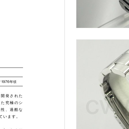
*** 1976年頃
に開発された
した究極のシ
認性、過酷な
ています。