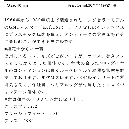
Size: 40mm
Year: Serial.30***** 1972年頃
1960年から1980年頃まで製造されたロングセラーモデル
のGMTマスター「Ref.1675」。フチなしのインデックス
にプラスチック風防を備え、アンティークの雰囲気を存分
に楽しむことができるモデルです。
■鑑定士からの一言
使用によるスレ、キズがございますが、ケース、巻きブレ
スとしっかりとした個体です。年代の合ったMK2ダイヤ
ルのコンディションは良くルーペレベルで綺麗な状態を維
持しております。年代はズレますがベゼルインサートの雰
囲気も良く、保証書、シリアルタグが付属したオススメヴ
ィンテージ個体です。
※針は後年のトリチウム針になります。
クラスプ：72.2
フラッシュフィット：380
ブレス：7836