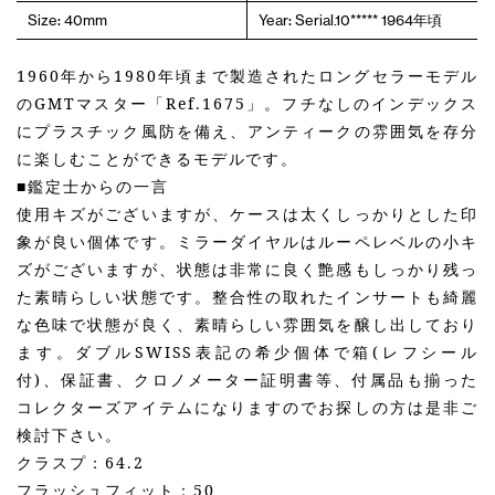
Size: 40mm
Year: Serial.10***** 1964年頃
1960年から1980年頃まで製造されたロングセラーモデル
のGMTマスター「Ref.1675」。フチなしのインデックス
にプラスチック風防を備え、アンティークの雰囲気を存分
に楽しむことができるモデルです。
■鑑定士からの一言
使用キズがございますが、ケースは太くしっかりとした印
象が良い個体です。ミラーダイヤルはルーペレベルの小キ
ズがございますが、状態は非常に良く艶感もしっかり残っ
た素晴らしい状態です。整合性の取れたインサートも綺麗
な色味で状態が良く、素晴らしい雰囲気を醸し出しており
ます。ダブルSWISS表記の希少個体で箱(レフシール
付)、保証書、クロノメーター証明書等、付属品も揃った
コレクターズアイテムになりますのでお探しの方は是非ご
検討下さい。
クラスプ：64.2
フラッシュフィット：50