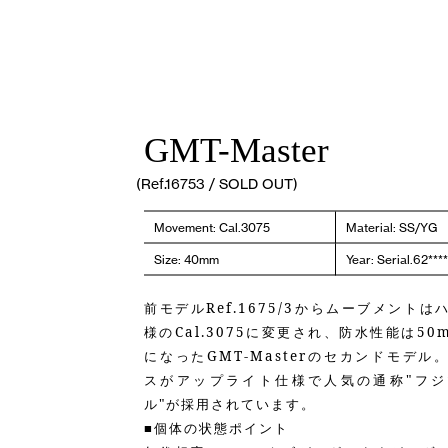
GMT-Master
(Ref.16753 / SOLD OUT)
Movement: Cal.3075
Material: SS/YG
Size: 40mm
Year: Serial.62*
前モデルRef.1675/3からムーブメント
様のCal.3075に変更され、防水性能は50
になったGMT-Masterのセカンドモデル
スがアップライト仕様で人気の通称"フジ
ル"が採用されています。
■個体の状態ポイント