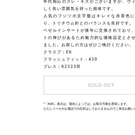
年代相応のスレ・キズがございますが、ヴ
しく良い雰囲気を持った個体です。
人気のフジツボ文字盤はキレイな赤茶色に
り、トリチウム針とのバランスも良好です。
ベゼルインサートが後年に交換されており
トの伸びがあるため魅力的な価格設定とさ
ました。お探しの方はぜひご検討ください。
クラスプ：E6
フラッシュフィット：450
ブレス：62523H
SOLD OUT
*「ASK」表示は、場合によっては、お取引可能を意味します。
ただしメールやお電話での応対はしておりませんのでご来店お願い