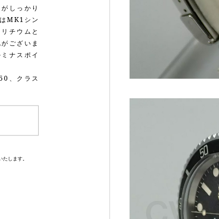
スがしっかり
はMK1シン
トリチウムと
化がございま
ルミナスポイ
50、クラス
いたします。