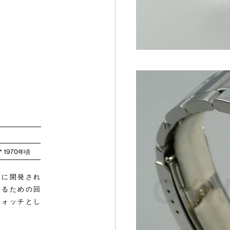
*** 1970年頃
けに開発され
するための回
ウォッチとし