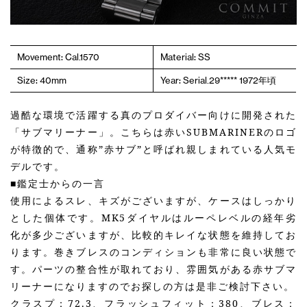
Movement: Cal.1570
Material: SS
Size: 40mm
Year: Serial.29***** 1972年頃
過酷な環境で活躍する真のプロダイバー向けに開発された
「サブマリーナー」。こちらは赤いSUBMARINERのロゴ
が特徴的で、通称”赤サブ”と呼ばれ親しまれている人気モ
デルです。
■鑑定士からの一言
使用によるスレ、キズがございますが、ケースはしっかり
とした個体です。MK5ダイヤルはルーペレベルの経年劣
化が多少ございますが、比較的キレイな状態を維持してお
ります。巻きブレスのコンディションも非常に良い状態で
す。パーツの整合性が取れており、雰囲気がある赤サブマ
リーナーになりますのでお探しの方は是非ご検討下さい。
クラスプ：72.3、フラッシュフィット：380、ブレス：