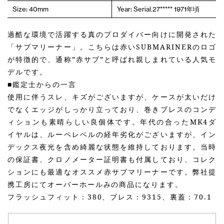
Size: 40mm
Year: Serial.27***** 1971年頃
過酷な環境で活躍する真のプロダイバー向けに開発された
「サブマリーナー」。こちらは赤いSUBMARINERのロゴ
が特徴的で、通称”赤サブ”と呼ばれ親しまれている人気モ
デルです。
■鑑定士からの一言
使用に伴うスレ、キズがございますが、ケースが太いだけ
でなくエッジがしっかり立っており、巻きブレスのコンデ
ィションも素晴らしい良個体です。年代の合ったMK4ダ
イヤルは、ルーペレベルの経年劣化がございますが、イン
デックス夜光を含め綺麗な状態を維持しております。当時
の保証書、クロノメーター証明書も付属しており、コレク
ションにも最適なオススメ赤サブマリーナーです。弊社提
携工房にてオーバーホールみの商品になります。
フラッシュフィット：380、ブレス：9315、裏蓋：70.1