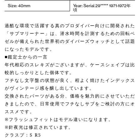
Size: 40mm
Year: Serial.29***** 1971-1972年
頃
過酷な環境で活躍する真のプロダイバー向けに開発された
「サブマリーナー」は、潜水時間を計測するための回転ベ
ゼルが備えられた世界初のダイバーズウォッチとして話題
になったモデルです。
■鑑定士からの一言
年代相応のスレキズがございますが、ケースシェイプは比
較的しっかりとした個体です。
フチなし文字盤の状態が良く、程よく焼けたインデックス
がヴィンテージ感を醸し出しています。
交換されたパーツがある分、価格を魅力的にさせていただ
きましたので、日常使用でフチなしサブをご検討の方にオ
ススメです。
※フラッシュフィットはモデル違いになります。
※針夜光は修正されています。
クラスプ：S R5