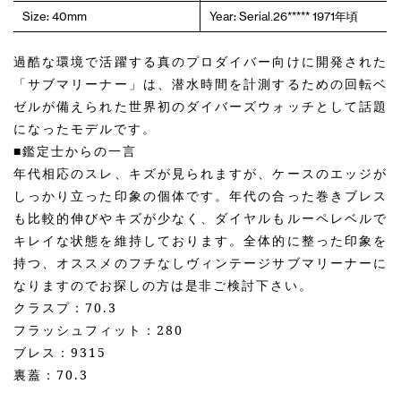
Size: 40mm
Year: Serial.26***** 1971年頃
過酷な環境で活躍する真のプロダイバー向けに開発された
「サブマリーナー」は、潜水時間を計測するための回転ベ
ゼルが備えられた世界初のダイバーズウォッチとして話題
になったモデルです。
■鑑定士からの一言
年代相応のスレ、キズが見られますが、ケースのエッジが
しっかり立った印象の個体です。年代の合った巻きブレス
も比較的伸びやキズが少なく、ダイヤルもルーペレベルで
キレイな状態を維持しております。全体的に整った印象を
持つ、オススメのフチなしヴィンテージサブマリーナーに
なりますのでお探しの方は是非ご検討下さい。
クラスプ：70.3
フラッシュフィット：280
ブレス：9315
裏蓋：70.3