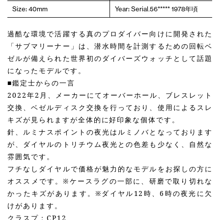
Size: 40mm
Year: Serial.56***** 1978年頃
過酷な環境で活躍する真のプロダイバー向けに開発された
「サブマリーナー」は、潜水時間を計測するための回転ベ
ゼルが備えられた世界初のダイバーズウォッチとして話題
になったモデルです。
■鑑定士からの一言
2022年2月、メーカーにてオーバーホール、ブレスレット
交換、ベゼルディスク交換を行っており、使用によるスレ
キズが見られますが全体的に好印象な個体です。
針、ルミナスポイントの夜光はルミノバとなっております
が、ダイヤルのトリチウム夜光との色差も少なく、自然な
雰囲気です。
フチなしダイヤルで価格が魅力的なモデルをお探しの方に
オススメです。※ケースラグの一部に、研磨で取り切れな
かったキズがあります。※ダイヤル12時、6時の夜光に欠
けがあります。
クラスプ：CP12