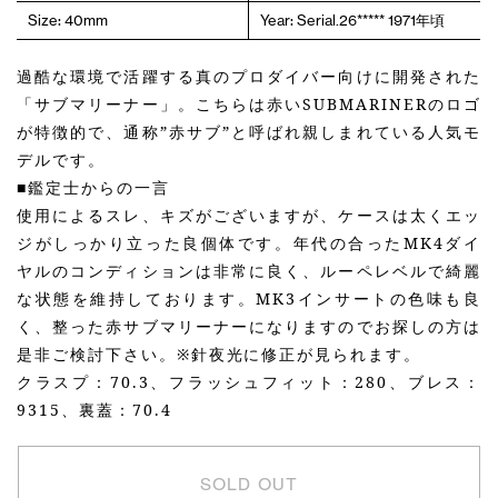
Size: 40mm
Year: Serial.26***** 1971年頃
過酷な環境で活躍する真のプロダイバー向けに開発された
「サブマリーナー」。こちらは赤いSUBMARINERのロゴ
が特徴的で、通称”赤サブ”と呼ばれ親しまれている人気モ
デルです。
■鑑定士からの一言
使用によるスレ、キズがございますが、ケースは太くエッ
ジがしっかり立った良個体です。年代の合ったMK4ダイ
ヤルのコンディションは非常に良く、ルーペレベルで綺麗
な状態を維持しております。MK3インサートの色味も良
く、整った赤サブマリーナーになりますのでお探しの方は
是非ご検討下さい。※針夜光に修正が見られます。
クラスプ：70.3、フラッシュフィット：280、ブレス：
9315、裏蓋：70.4
SOLD OUT